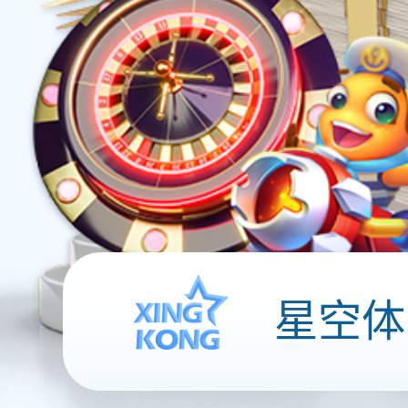
巩立姣投掷成功率95%创新
高，铅球决赛六投仅一次失
误的数据奇迹