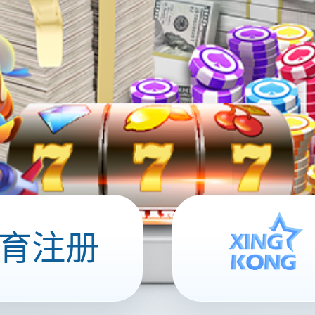
六投仅一失误：稳定性的极
铅球决赛的竞争异常激烈，但巩立姣从第一投开
冲击，她并没有急于追求极限距离，而是将重心
试投中，巩立姣有五次成功落入有效区域，且成绩
了20米08的赛季最好成绩。唯一的失误发生在
此，这样的失误率对于顶尖铅球选手而言依然堪
世界冠军，单场六投出现两到三次失误也属常态。
掷成功率”的行业标杆。
数据奇迹背后的技术打磨与
这场“数据奇迹”绝非偶然。赛后，巩立姣在采访