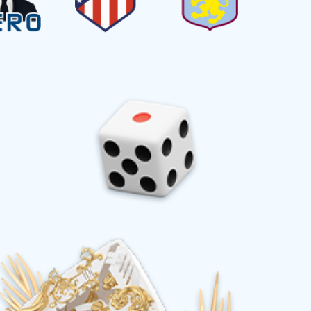
捷的体育服务。
2026-06-08 16:00
35 次阅读
老将巩立姣以绝对统治力再登巅峰，不仅成
：全场六次试投，她仅出现一次失误，投掷
业生涯的最佳纪录，也让“巩立姣投掷成功