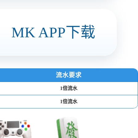
亿万28下载
亿万28(YIWAN28)官方网站 ✔eson推荐🌈「2026好运滚
」🔰全新官网正式上线🔰 成立于2014年3月，注册资金
6.5亿，是一家生产各类互联网平台产品的开发厂家，是一