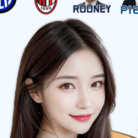
、专业数据、高清视频，
亿万28下载APP
与网页版为您提供便
APP下载
网页版入口
在刚刚结束的全国田径锦标赛女子铅球决赛中，
功卫冕冠军，更创造了一项令人瞠目的数据奇迹
成功率高达95%。这一数据不仅刷新了她个人职