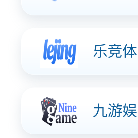
精选推荐
1
姆巴佩欧冠总进球达56粒，超越劳尔
在欧冠1/8决赛次回合的焦点战中，姆巴佩再
2026-07-27
2
奥尼尔声称自己巅峰期能打爆约基奇，
近日，NBA名宿沙奎尔·奥尼尔在播客节目中公
2026-07-28
3
梅州客家高位逼抢后被打反击失球达8
在刚刚过去的中超联赛中，梅州客家队的高位
2026-07-22