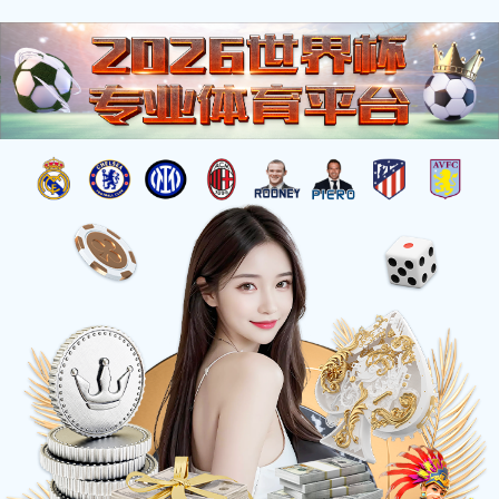
注册入口
亿万28下载
—— 比赛数