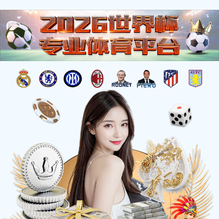
注册入口
亿万28下载
—— 比赛数